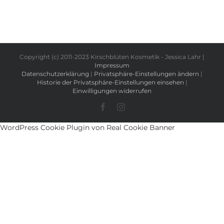
Copyright (c) 2011-2023 Kirschblüten Kosmetik - Jessica Lahr |
Impressum
Datenschutzerklärung
|
Privatsphäre-Einstellungen ändern
|
Historie der Privatsphäre-Einstellungen einsehen
|
Einwilligungen widerrufen
Facebook
Instagram
WordPress Cookie Plugin von Real Cookie Banner