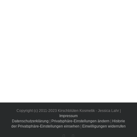
Copyright (c) 2011-2023 Kirschblüten Kosmetik - Jessica Lahr |
Impressum
Datenschutzerklärung
|
Privatsphäre-Einstellungen ändern
|
Historie
der Privatsphäre-Einstellungen einsehen
|
Einwilligungen widerrufen
Facebook
Instagram